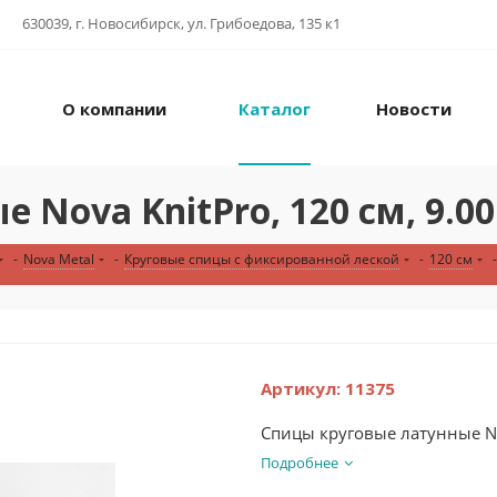
630039, г. Новосибирск, ул. Грибоедова, 135 к1
О компании
Каталог
Новости
Nova KnitPro, 120 см, 9.0
-
Nova Metal
-
Круговые спицы с фиксированной леской
-
120 см
-
Артикул:
11375
Спицы круговые латунные Nov
Подробнее