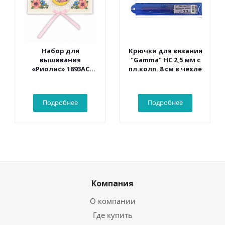
Набор для
Крючки для вязания
вышивания
"Gamma" НС 2,5 мм с
«Риолис» 1893АС
пл.колп. 8 см в чехле
Конверт «С
рождением
малыша» 16*9 см
Подробнее
Подробнее
Компания
О компании
Где купить