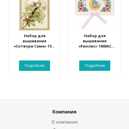
Набор для
Набор для
вышивания
вышивания
«Сотвори Сама» 1362
«Риолис» 1893АС
Белый какаду 30*40
Конверт «С
см
рождением
малыша» 16*9 см
Подробнее
Подробнее
Компания
О компании