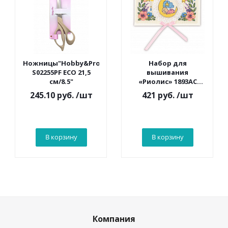
Ножницы"Hobby&Pro"
Набор для
S02255PF ECO 21,5
вышивания
см/8.5"
«Риолис» 1893АС
Конверт «С
245.10 руб.
/шт
421 руб.
/шт
рождением
малыша» 16*9 см
В корзину
В корзину
Компания