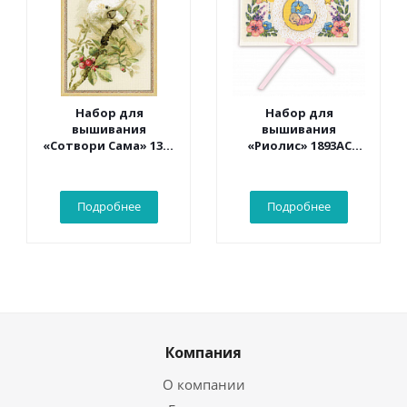
Набор для
Набор для
вышивания
вышивания
«Сотвори Сама» 1362
«Риолис» 1893АС
Белый какаду 30*40
Конверт «С
см
рождением
малыша» 16*9 см
Подробнее
Подробнее
Компания
О компании