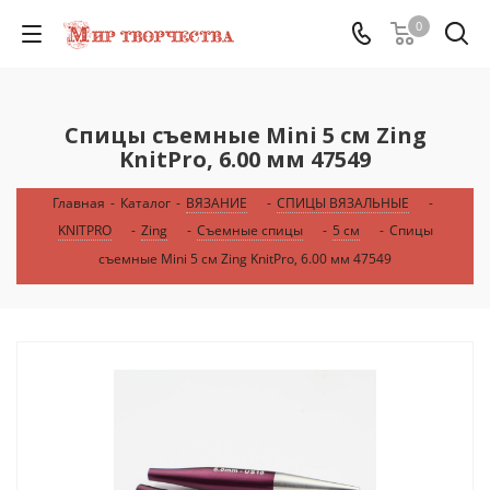
0
Спицы съемные Mini 5 см Zing
KnitPro, 6.00 мм 47549
Главная
-
Каталог
-
ВЯЗАНИЕ
-
СПИЦЫ ВЯЗАЛЬНЫЕ
-
KNITPRO
-
Zing
-
Съемные спицы
-
5 см
-
Спицы
съемные Mini 5 см Zing KnitPro, 6.00 мм 47549