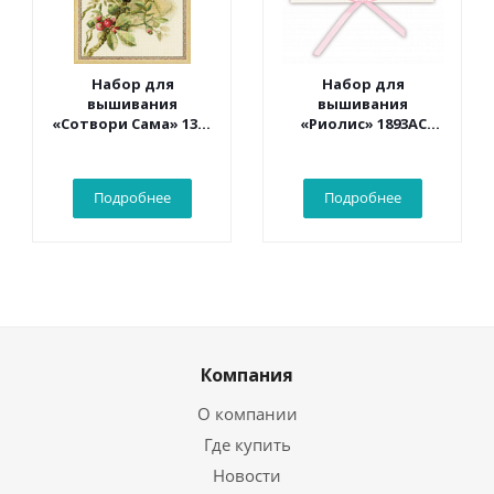
Набор для
Набор для
вышивания
вышивания
«Сотвори Сама» 1362
«Риолис» 1893АС
Белый какаду 30*40
Конверт «С
см
рождением
малыша» 16*9 см
Подробнее
Подробнее
Компания
О компании
Где купить
Новости