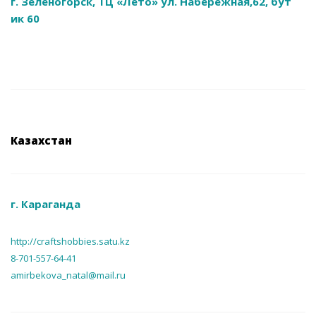
г. Зеленогорск, ТЦ «Лето» ул. Набережная,62, бут
ик 60
Казахстан
г. Караганда
http://craftshobbies.satu.kz
8-701-557-64-41
amirbekova_natal@mail.ru