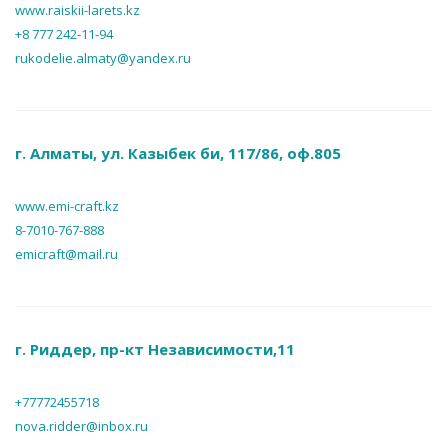
www.raiskii-larets.kz
+8 777 242-11-94
rukodelie.almaty@yandex.ru
г. Алматы, ул. Казыбек би, 117/86, оф.805
www.emi-craft.kz
8-7010-767-888
emicraft@mail.ru
г. Риддер, пр-кт Независимости,11
+77772455718
nova.ridder@inbox.ru