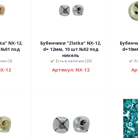
ka" NX-12,
Бубенчики "Zlatka" NX-12,
Бубенчи
.№01 под
d= 12мм, 10 шт.№02 под
d=10мм
о
никель
чии (3)
Есть в наличии (20)
Е
NX-12
Артикул: NX-12
Ар