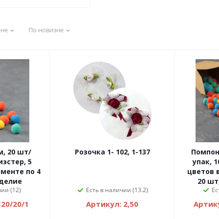
ене
По новизне
Розочка 1- 102, 1-137
Помпоны, 10 м
иэстер, 5
упак, 
менте по 4
цветов 
оделие
20 шт
ии (12)
Есть в наличии (13.2)
Ес
20/20/1
Артикул: 2,50
Артик