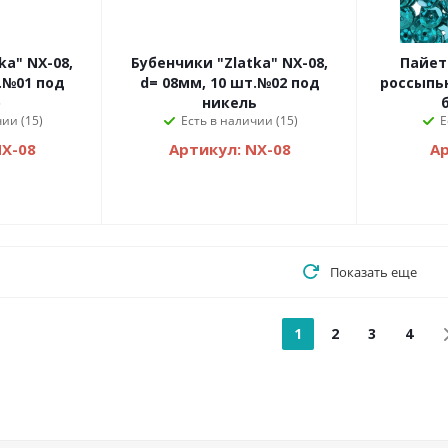
ka" NX-08,
Бубенчики "Zlatka" NX-08,
Пайет
.№01 под
d= 08мм, 10 шт.№02 под
россыпью
о
никель
ии (15)
Есть в наличии (15)
Е
NX-08
Артикул: NX-08
Ар
Показать еще
1
2
3
4