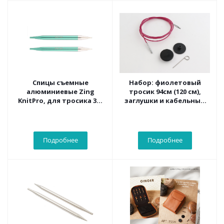
Спицы съемные
Набор: фиолетовый
алюминиевые Zing
тросик 94см (120 см),
KnitPro, для тросика 35-
заглушки и кабельный
126 см, 8.00 мм 47510
ключик KnitPro, 10504
Подробнее
Подробнее