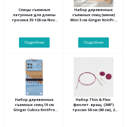
Спицы съемные
Набор деревянных
латунные для длины
съемных спиц (мини)
тросика 35-126 см Nova
Mini 5 см Ginger KnitPro
KnitPro, 3.75 мм 10412
31290
Подробнее
Подробнее
Набор деревянных
Набор Thin & Flex:
съемных спиц 10 см
фиолет. вращ. (360°)
Ginger Cubics KnitPro
тросик 56 см (80 см), 2
43302
загл. и каб. ключик
KnitPro,10694