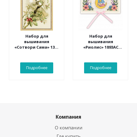
Набор для
Набор для
вышивания
вышивания
«Сотвори Сама» 1362
«Риолис» 1893АС
Белый какаду 30*40
Конверт «С
см
рождением
малыша» 16*9 см
Подробнее
Подробнее
Компания
О компании
Где купить