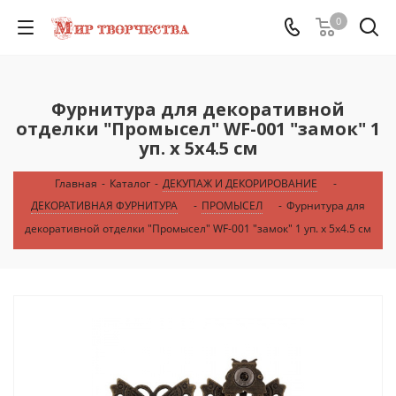
0
Фурнитура для декоративной
отделки "Промысел" WF-001 "замок" 1
уп. х 5х4.5 см
Главная
-
Каталог
-
ДЕКУПАЖ И ДЕКОРИРОВАНИЕ
-
ДЕКОРАТИВНАЯ ФУРНИТУРА
-
ПРОМЫСЕЛ
-
Фурнитура для
декоративной отделки "Промысел" WF-001 "замок" 1 уп. х 5х4.5 см