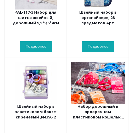
4AL-117-3 Набор для
Швейный набор в
шитья швейный,
органайзере, 28
дорожный 9,5*9,5*4см
предметов.Арт
HGCJE10.01
Подробнее
Подробнее
Швейный набор в
Набор дорожный в
пластиковом боксе-
прозрачном
сиреневый ,N4396_2
пластиковом кошельке
на молнии - N4374