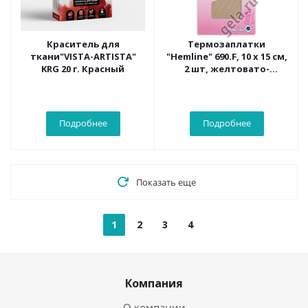
Краситель для
Термозаплатки
ткани"VISTA-ARTISTA"
"Hemline" 690.F, 10 х 15 см,
KRG 20 г. Красный
2 шт, желтовато-
коричневый
Подробнее
Подробнее
Показать еще
1
2
3
4
Компания
О компании