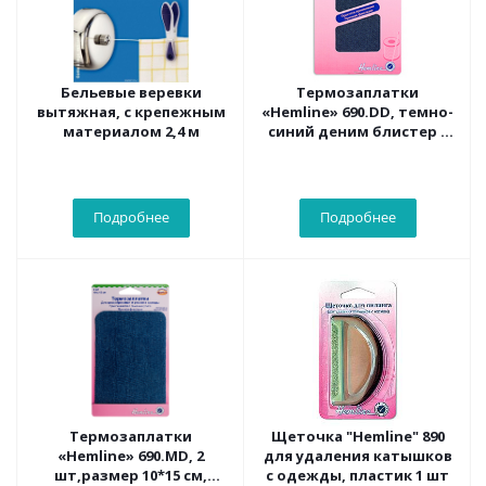
Бельевые веревки
Термозаплатки
вытяжная, с крепежным
«Hemline» 690.DD, темно-
материалом 2,4 м
синий деним блистер 2
шт,10*15 см
Подробнее
Подробнее
Термозаплатки
Щеточка "Hemline" 890
«Hemline» 690.MD, 2
для удаления катышков
шт,размер 10*15 см,
с одежды, пластик 1 шт