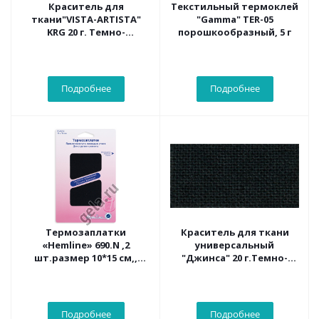
Краситель для
Текстильный термоклей
ткани"VISTA-ARTISTA"
"Gamma" TER-05
KRG 20 г. Темно-
порошкообразный, 5 г
коричневый
Подробнее
Подробнее
Термозаплатки
Краситель для ткани
«Hemline» 690.N ,2
универсальный
шт.размер 10*15 см,,
"Джинса" 20 г.Темно-
темно-синий
серый
Подробнее
Подробнее