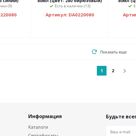
6 синий)
80мл (цвет: 280 бирюзовый)
80мл (ц
чии (9)
Есть в наличии (13)
Е
0220080
Артикул: DA0220080
Арти
Показать еще
1
2
Информация
Будьте всег
Каталоги
Сертификаты