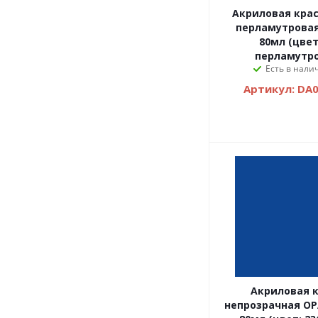
Акриловая кра
перламутровая 
80мл (цвет
перламутр
Есть в налич
Артикул: DA
Акриловая 
непрозрачная OPA