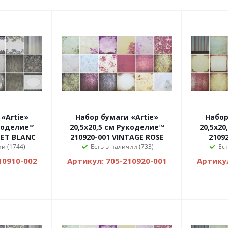
«Artie»
Набор бумаги «Artie»
Набор
укоделие™
20,5х20,5 см Рукоделие™
20,5х2
 ET BLANC
210920-001 VINTAGE ROSE
2109
ии (1744)
Есть в наличии (733)
Ест
10910-002
Артикул: 705-210920-001
Артикул