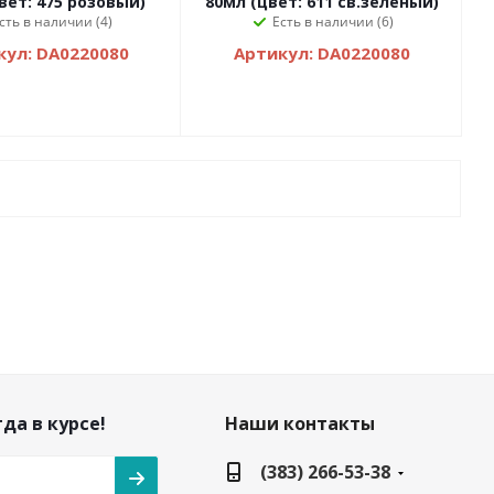
вет: 475 розовый)
80мл (цвет: 611 св.зеленый)
сть в наличии (4)
Есть в наличии (6)
кул: DA0220080
Артикул: DA0220080
да в курсе!
Наши контакты
(383) 266-53-38