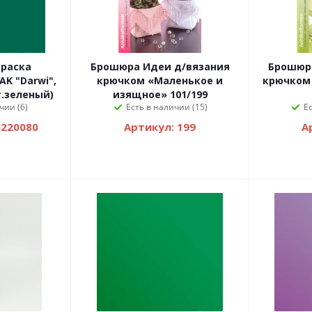
краска
Брошюра Идеи д/вязания
Брошюр
K "Darwi",
крючком «Маленькое и
крючком 
т.зеленый)
изящное» 101/199
чии (6)
Есть в наличии (15)
Е
0220080
Артикул: 199
А