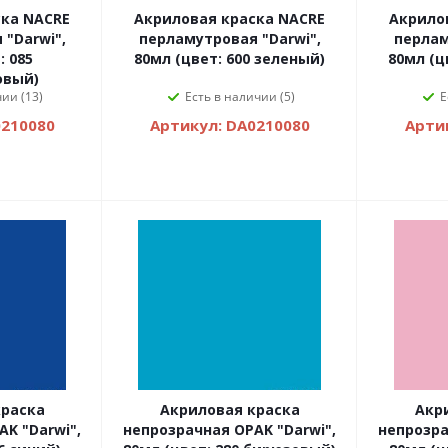
ска NACRE
Акриловая краска NACRE
Акрило
"Darwi",
перламутровая "Darwi",
перлам
: 085
80мл (цвет: 600 зеленый)
80мл (ц
овый)
ии (13)
Есть в наличии (5)
Е
0210080
Артикул: DA0210080
Арти
краска
Акриловая краска
Акр
K "Darwi",
непрозрачная OPAK "Darwi",
непрозра