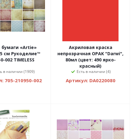
 бумаги «Artie»
Акриловая краска
0,5 см Рукоделие™
непрозрачная OPAK "Darwi",
50-002 TIMELESS
80мл (цвет: 490 ярко-
красный)
ь в наличии (1909)
Есть в наличии (4)
: 705-210950-002
Артикул: DA0220080