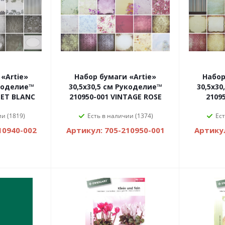
«Artie»
Набор бумаги «Artie»
Набор
укоделие™
30,5х30,5 см Рукоделие™
30,5х3
 ET BLANC
210950-001 VINTAGE ROSE
2109
ии (1819)
Есть в наличии (1374)
Ест
10940-002
Артикул: 705-210950-001
Артикул