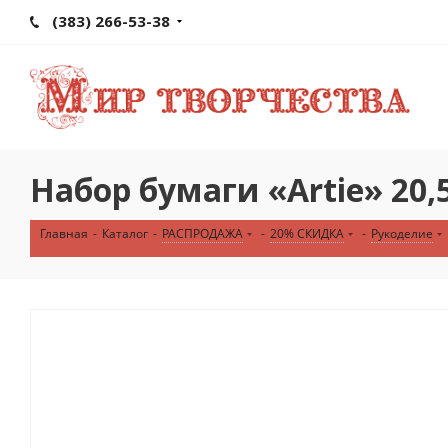
(383) 266-53-38
Набор бумаги «Artie» 20
Главная
-
Каталог
-
РАСПРОДАЖА
-
20% СКИДКА
-
Рукоделие