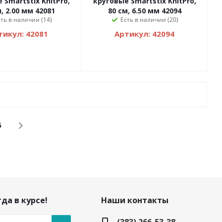
 Smartstix KnitPro,
круговые Smartstix KnitPro,
, 2.00 мм 42081
80 см, 6.50 мм 42094
сть в наличии (14)
Есть в наличии (20)
тикул: 42081
Артикул: 42094
6
да в курсе!
Наши контакты