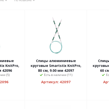
ене
По новизне
ниевые
Спицы алюминиевые
Спиц
ix KnitPro,
круговые Smartstix KnitPro,
круговые
м 42096
80 см, 9.00 мм 42097
60 см
чии (5)
Есть в наличии (11)
Е
42096
Артикул: 42097
Ар