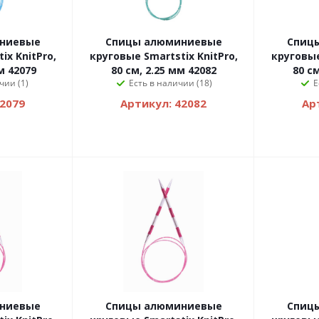
ниевые
Спицы алюминиевые
Спиц
ix KnitPro,
круговые Smartstix KnitPro,
круговые
м 42079
80 см, 2.25 мм 42082
80 см
чии (1)
Есть в наличии (18)
Е
42079
Артикул: 42082
Ар
ниевые
Спицы алюминиевые
Спиц