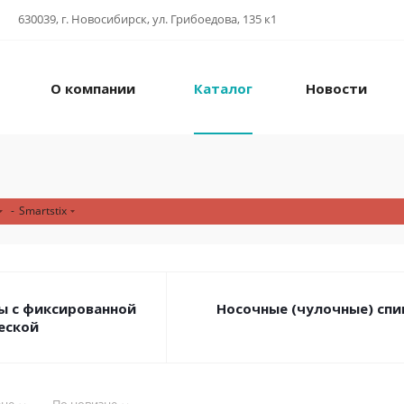
630039, г. Новосибирск, ул. Грибоедова, 135 к1
О компании
Каталог
Новости
-
Smartstix
ы с фиксированной
Носочные (чулочные) сп
еской