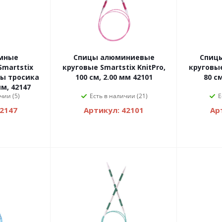
мные
Спицы алюминиевые
Спиц
martstix
круговые Smartstix KnitPro,
круговые
ны тросика
100 см, 2.00 мм 42101
80 см
мм, 42147
чии (5)
Есть в наличии (21)
Е
42147
Артикул: 42101
Ар