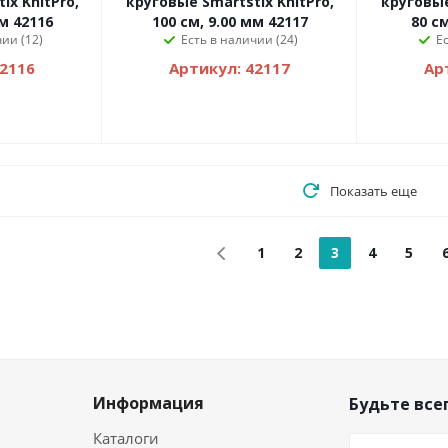
ix KnitPro,
круговые Smartstix KnitPro,
круговые
мм 42116
100 см, 9.00 мм 42117
80 см
ии (12)
Есть в наличии (24)
Е
42116
Артикул: 42117
Ар
Показать еще
1
2
3
4
5
Информация
Будьте всег
Каталоги