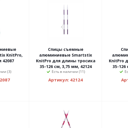
ниевые
Спицы съемные
Сп
ix KnitPro,
алюминиевые Smartstix
алюмин
м 42087
KnitPro для длины тросика
KnitPro 
35-126 см, 3,75 мм, 42124
35-126 
чии (3)
Есть в наличии (11)
Е
42087
Артикул: 42124
Ар