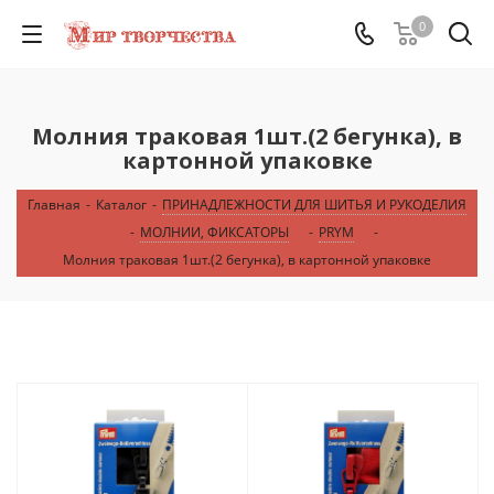
0
Молния траковая 1шт.(2 бегунка), в
картонной упаковке
Главная
-
Каталог
-
ПРИНАДЛЕЖНОСТИ ДЛЯ ШИТЬЯ И РУКОДЕЛИЯ
-
МОЛНИИ, ФИКСАТОРЫ
-
PRYM
-
Молния траковая 1шт.(2 бегунка), в картонной упаковке