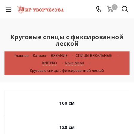
0
Круговые спицы с фиксированной
леской
Главная
-
Каталог
-
ВЯЗАНИЕ
-
СПИЦЫ ВЯЗАЛЬНЫЕ
-
KNITPRO
-
Nova Metal
-
Круговые спицы с фиксированной леской
100 см
120 см