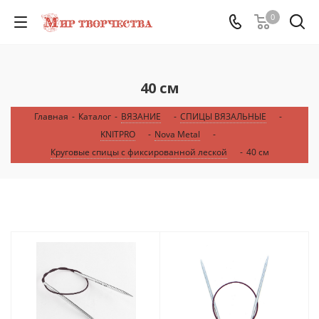
0
40 см
Главная
-
Каталог
-
ВЯЗАНИЕ
-
СПИЦЫ ВЯЗАЛЬНЫЕ
-
KNITPRO
-
Nova Metal
-
Круговые спицы с фиксированной леской
-
40 см