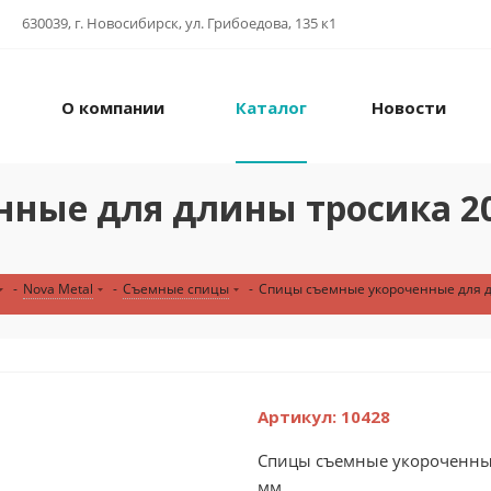
630039, г. Новосибирск, ул. Грибоедова, 135 к1
О компании
Каталог
Новости
ые для длины тросика 20-2
-
Nova Metal
-
Съемные спицы
-
Спицы съемные укороченные для дли
Артикул:
10428
Спицы съемные укороченные 
мм...