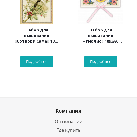
Набор для
Набор для
вышивания
вышивания
«Сотвори Сама» 1362
«Риолис» 1893АС
Белый какаду 30*40
Конверт «С
см
рождением
малыша» 16*9 см
Подробнее
Подробнее
Компания
О компании
Где купить