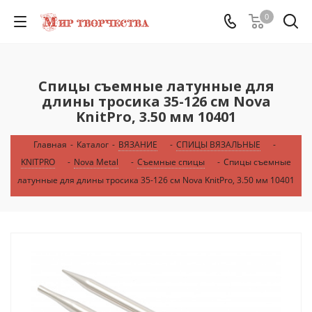
0
Спицы съемные латунные для
длины тросика 35-126 см Nova
KnitPro, 3.50 мм 10401
Главная
-
Каталог
-
ВЯЗАНИЕ
-
СПИЦЫ ВЯЗАЛЬНЫЕ
-
KNITPRO
-
Nova Metal
-
Съемные спицы
-
Спицы съемные
латунные для длины тросика 35-126 см Nova KnitPro, 3.50 мм 10401