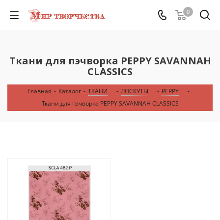
0
Ткани для пэчворка PEPPY SAVANNAH
CLASSICS
Главная
-
Каталог
-
ТКАНИ
-
ЛОСКУТЫ
-
PEPPY
-
Ткани для пэчворка PEPPY SAVANNAH CLASSICS