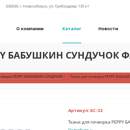
630039, г. Новосибирск, ул. Грибоедова, 135 к1
О компании
Каталог
Новости
PY БАБУШКИН СУНДУЧОК ФА
пэчворка PEPPY БАБУШКИН СУНДУЧОК
-
Ткани для пэчворка PEPPY БАБУШК
Артикул:
БС-32
Ткани для пэчворка PEPPY Б
Подробнее