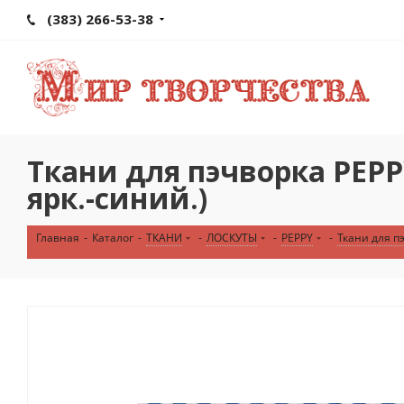
(383) 266-53-38
Ткани для пэчворка PEP
ярк.-синий.)
Главная
-
Каталог
-
ТКАНИ
-
ЛОСКУТЫ
-
PEPPY
-
Ткани для 