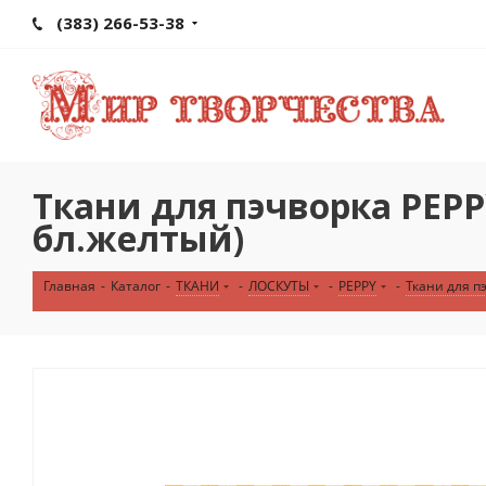
(383) 266-53-38
Ткани для пэчворка PE
бл.желтый)
Главная
-
Каталог
-
ТКАНИ
-
ЛОСКУТЫ
-
PEPPY
-
Ткани для 