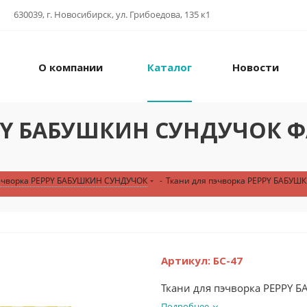
630039, г. Новосибирск, ул. Грибоедова, 135 к1
О компании
Каталог
Новости
PPY БАБУШКИН СУНДУЧОК ФА
пэчворка PEPPY БАБУШКИН СУНДУЧОК
-
Ткани для пэчворка PEPPY БАБУШ
Артикул:
БС-47
Ткани для пэчворка PEPPY 
Подробнее